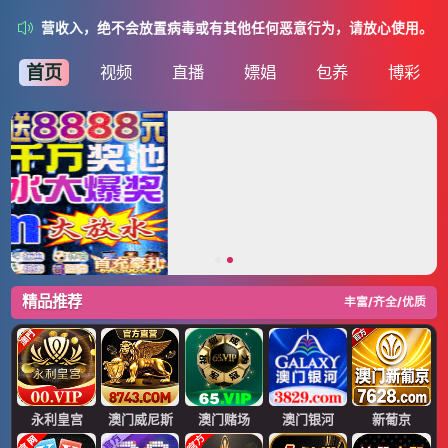
定的运营收入，绝不会放置病毒或有其他任何恶意行为，请放心使用。
首页
视频
直播
嫖娼
包养
博彩
精品推荐
丰富/齐全/优质
永利皇宫
澳门威尼斯
澳门赌场
澳门银河
新葡京