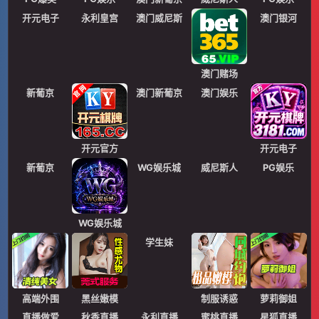
PG娱乐
PG娱乐
澳门威尼斯
澳门银河
开元电子
永利皇宫
澳门赌场
新葡京
澳门新葡京
澳门娱乐
开元官方
开元电子
新葡京
WG娱乐城
威尼斯人
WG娱乐城
PG娱乐