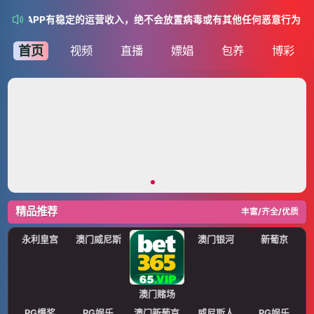
我们APP有稳定的运营收入，绝不会放置病毒或有其他任何恶意行为，请放
首页
视频
直播
嫖娼
包养
博彩
精品推荐
丰富/齐全/优质
澳门威尼斯
澳门银河
新葡京
永利皇宫
澳门赌场
PG爆奖
澳门新葡京
威尼斯人