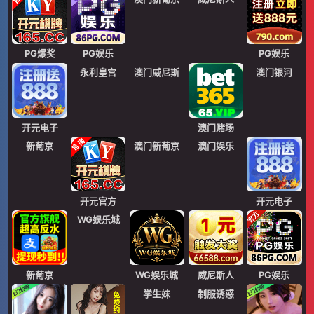
PG爆奖
PG娱乐
PG娱乐
永利皇宫
澳门威尼斯
澳门银河
开元电子
澳门赌场
新葡京
澳门新葡京
澳门娱乐
开元官方
开元电子
WG娱乐城
新葡京
WG娱乐城
威尼斯人
PG娱乐
学生妹
制服诱惑