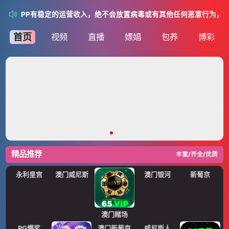
们APP有稳定的运营收入，绝不会放置病毒或有其他任何恶意行为，请放
首页
视频
直播
嫖娼
包养
博彩
精品推荐
丰富/齐全/优质
澳门威尼斯
新葡京
永利皇宫
澳门赌场
澳门银河
澳门新葡京