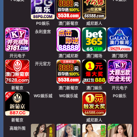
PG爆奖
PG娱乐
澳门新葡京
威尼斯人
开元电子
永利皇宫
澳门威尼斯
澳门赌场
澳门银河
新葡京
开元官方
澳门新葡京
澳门娱乐
开元电子
WG娱乐城
PG娱乐
新葡京
WG娱乐城
威尼斯人