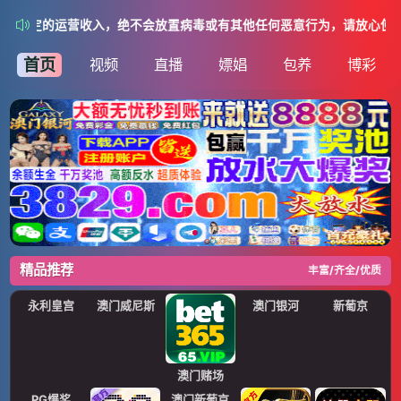
有稳定的运营收入，绝不会放置病毒或有其他任何恶意行为，请放心使用。
首页
视频
直播
嫖娼
包养
博彩
精品推荐
丰富/齐全/优质
永利皇宫
澳门银河
澳门威尼斯
澳门赌场
新葡京
澳门新葡京