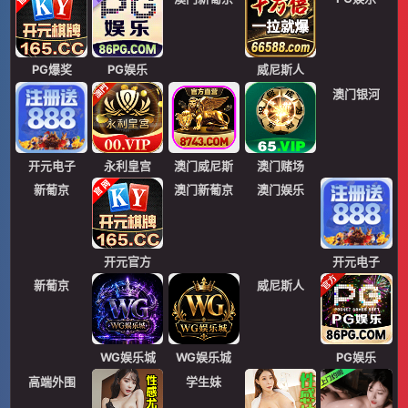
PG爆奖
PG娱乐
威尼斯人
澳门银河
开元电子
永利皇宫
澳门威尼斯
澳门赌场
新葡京
澳门新葡京
澳门娱乐
开元官方
开元电子
新葡京
威尼斯人
WG娱乐城
WG娱乐城
PG娱乐