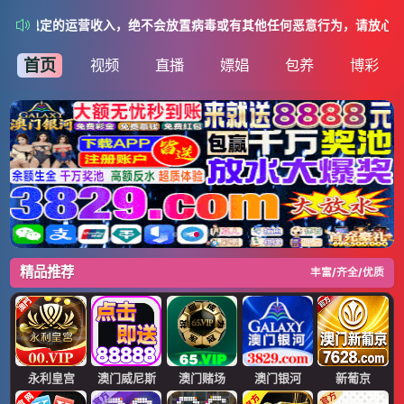
P有稳定的运营收入，绝不会放置病毒或有其他任何恶意行为，请放心使用
首页
视频
直播
嫖娼
包养
博彩
精品推荐
丰富/齐全/优质
永利皇宫
澳门威尼斯
澳门赌场
澳门银河
新葡京