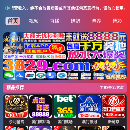
定的运营收入，绝不会放置病毒或有其他任何恶意行为，请放心使用。
首页
视频
直播
嫖娼
包养
博彩
精品推荐
丰富/齐全/优质
永利皇宫
澳门威尼斯
澳门赌场
澳门银河
新葡京