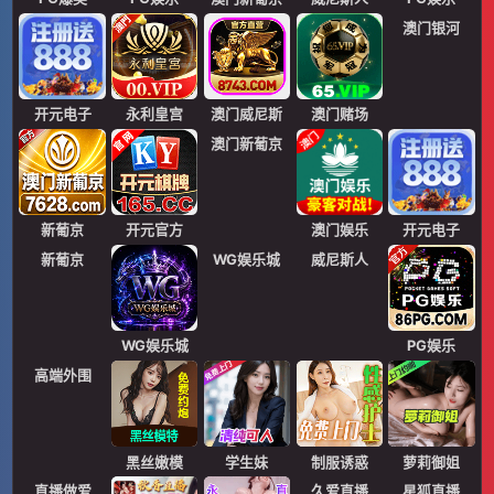
PG爆奖
PG娱乐
澳门银河
开元电子
永利皇宫
澳门威尼斯
澳门赌场
澳门新葡京
新葡京
开元官方
澳门娱乐
开元电子
新葡京
WG娱乐城
WG娱乐城
威尼斯人
PG娱乐