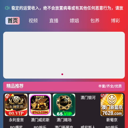
PP有稳定的运营收入，绝不会放置病毒或有其他任何恶意行为，请放心使用
首页
视频
直播
嫖娼
包养
博彩
精品推荐
丰富/齐全/优质
澳门银河
永利皇宫
澳门威尼斯
澳门赌场
新葡京
澳门新葡京
威尼斯人
PG娱乐