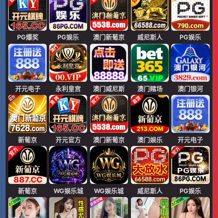
PG爆奖
PG娱乐
澳门新葡京
威尼斯人
PG娱乐
开元电子
永利皇宫
澳门威尼斯
澳门赌场
澳门银河
新葡京
开元官方
澳门新葡京
澳门娱乐
开元电子
新葡京
WG娱乐城
WG娱乐城
威尼斯人
PG娱乐