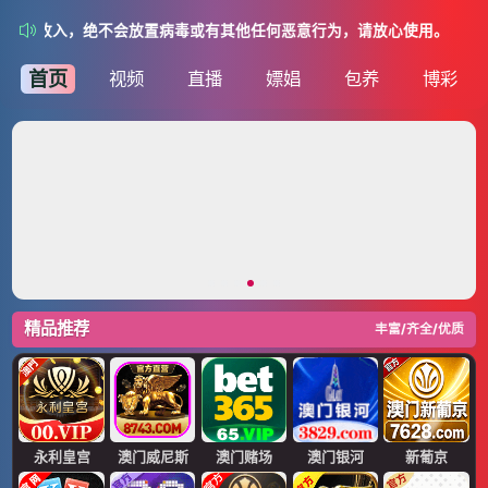
运营收入，绝不会放置病毒或有其他任何恶意行为，请放心使用。
首页
视频
直播
嫖娼
包养
博彩
精品推荐
丰富/齐全/优质
永利皇宫
澳门威尼斯
澳门赌场
澳门银河
新葡京