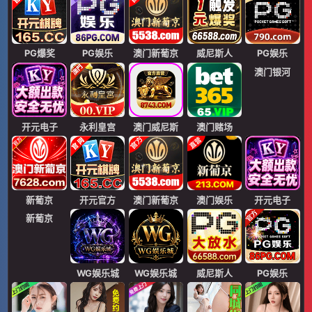
PG爆奖
PG娱乐
澳门新葡京
威尼斯人
PG娱乐
开元电子
永利皇宫
澳门威尼斯
澳门赌场
澳门银河
新葡京
开元官方
澳门新葡京
澳门娱乐
开元电子
新葡京
WG娱乐城
WG娱乐城
威尼斯人
PG娱乐