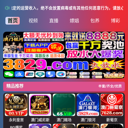
P有稳定的运营收入，绝不会放置病毒或有其他任何恶意行为，请放心使用
首页
视频
直播
嫖娼
包养
博彩
精品推荐
丰富/齐全/优质
永利皇宫
澳门威尼斯
澳门赌场
澳门银河
新葡京