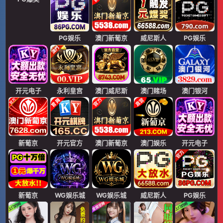
PG爆奖
PG娱乐
澳门新葡京
威尼斯人
PG娱乐
开元电子
永利皇宫
澳门威尼斯
澳门赌场
澳门银河
新葡京
开元官方
澳门新葡京
澳门娱乐
开元电子
新葡京
WG娱乐城
WG娱乐城
威尼斯人
PG娱乐