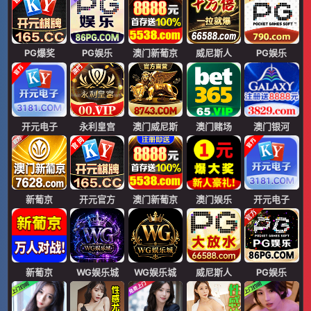
PG爆奖
PG娱乐
澳门新葡京
威尼斯人
PG娱乐
开元电子
永利皇宫
澳门威尼斯
澳门赌场
澳门银河
新葡京
开元官方
澳门新葡京
澳门娱乐
开元电子
新葡京
WG娱乐城
WG娱乐城
威尼斯人
PG娱乐