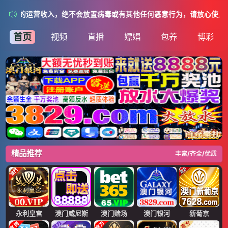
稳定的运营收入，绝不会放置病毒或有其他任何恶意行为，请放心使用。
首页
视频
直播
嫖娼
包养
博彩
精品推荐
丰富/齐全/优质
永利皇宫
澳门威尼斯
澳门赌场
澳门银河
新葡京