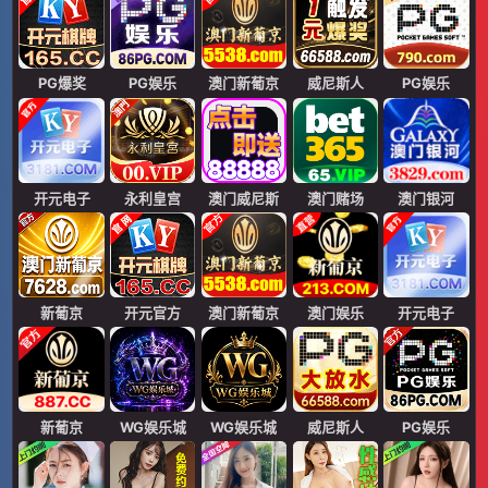
PG爆奖
PG娱乐
澳门新葡京
威尼斯人
PG娱乐
开元电子
永利皇宫
澳门威尼斯
澳门赌场
澳门银河
新葡京
开元官方
澳门新葡京
澳门娱乐
开元电子
新葡京
WG娱乐城
WG娱乐城
威尼斯人
PG娱乐