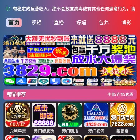
APP有稳定的运营收入，绝不会放置病毒或有其他任何恶意行为，请放心使
首页
视频
直播
嫖娼
包养
博彩
精品推荐
丰富/齐全/优质
永利皇宫
澳门威尼斯
澳门赌场
澳门银河
新葡京