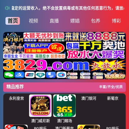
PP有稳定的运营收入，绝不会放置病毒或有其他任何恶意行为，请放心使用
首页
视频
直播
嫖娼
包养
博彩
精品推荐
丰富/齐全/优质
永利皇宫
澳门银河
澳门威尼斯
澳门赌场
新葡京
PG娱乐
澳门新葡京