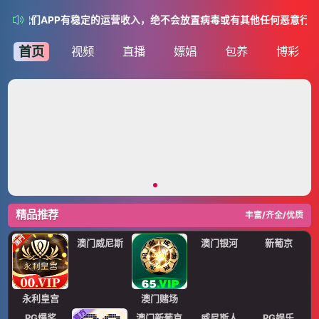
醒，我们APP有稳定的运营收入，绝不会放置病毒或有其他任何恶意行为，
首页
视频
直播
嫖娼
包养
博彩
精品推荐
丰富/齐全/优质
澳门威尼斯
澳门银河
新葡京
永利皇宫
澳门赌场
PG爆奖
澳门新葡京
威尼斯人
PG娱乐