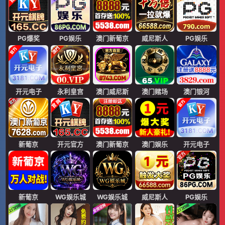
PG爆奖
PG娱乐
澳门新葡京
威尼斯人
PG娱乐
开元电子
永利皇宫
澳门威尼斯
澳门赌场
澳门银河
新葡京
开元官方
澳门新葡京
澳门娱乐
开元电子
新葡京
WG娱乐城
WG娱乐城
威尼斯人
PG娱乐