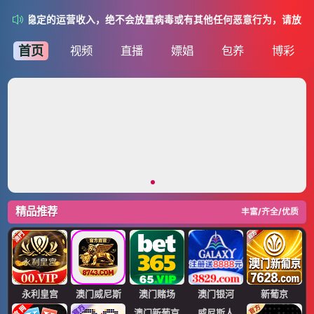
PP有稳定的运营收入，绝不会放置病毒或有其他任何恶意行为，请放心使用
首页
视频
直播
嫖娼
包养
博彩
精品推荐
丰富/齐全/优质
永利皇宫
澳门威尼斯
澳门赌场
澳门银河
新葡京
澳门新葡京
威尼斯人