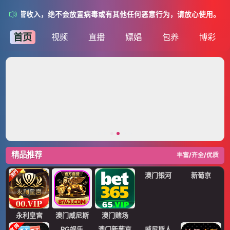
的运营收入，绝不会放置病毒或有其他任何恶意行为，请放心使用。
首页
视频
直播
嫖娼
包养
博彩
精品推荐
丰富/齐全/优质
澳门银河
新葡京
永利皇宫
澳门威尼斯
澳门赌场
澳门新葡京