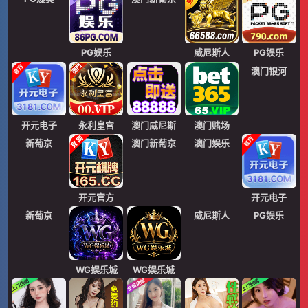
PG娱乐
威尼斯人
PG娱乐
澳门银河
开元电子
永利皇宫
澳门威尼斯
澳门赌场
新葡京
澳门新葡京
澳门娱乐
开元官方
开元电子
新葡京
WG娱乐城
WG娱乐城
威尼斯人
PG娱乐