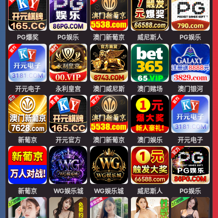
PG爆奖
PG娱乐
澳门新葡京
威尼斯人
PG娱乐
开元电子
永利皇宫
澳门威尼斯
澳门赌场
澳门银河
新葡京
开元官方
澳门新葡京
澳门娱乐
开元电子
新葡京
WG娱乐城
WG娱乐城
威尼斯人
PG娱乐