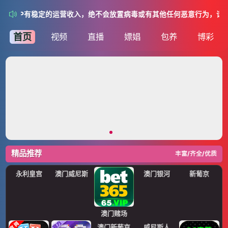
们APP有稳定的运营收入，绝不会放置病毒或有其他任何恶意行为，请放心
首页
视频
直播
嫖娼
包养
博彩
精品推荐
丰富/齐全/优质
永利皇宫
澳门银河
澳门威尼斯
澳门赌场
新葡京
澳门新葡京
威尼斯人