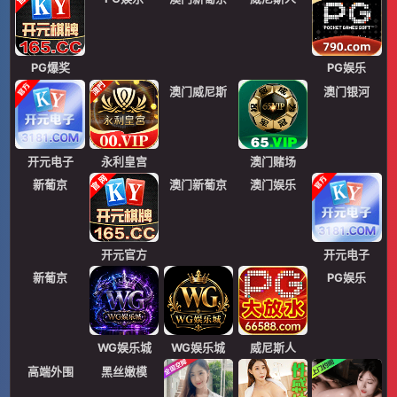
PG爆奖
威尼斯人
PG娱乐
澳门威尼斯
澳门银河
开元电子
永利皇宫
澳门赌场
澳门新葡京
澳门娱乐
新葡京
开元官方
开元电子
新葡京
WG娱乐城
WG娱乐城
威尼斯人
PG娱乐