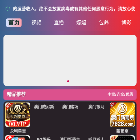
有稳定的运营收入，绝不会放置病毒或有其他任何恶意行为，请放心使用。
首页
视频
直播
嫖娼
包养
博彩
精品推荐
丰富/齐全/优质
澳门威尼斯
澳门赌场
澳门银河
永利皇宫
新葡京
PG娱乐
澳门新葡京