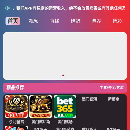
的提醒，我们APP有稳定的运营收入，绝不会放置病毒或有其他任何恶意行
首页
视频
直播
嫖娼
包养
博彩
精品推荐
丰富/齐全/优质
澳门银河
新葡京
永利皇宫
澳门威尼斯
澳门赌场
PG娱乐
澳门新葡京
威尼斯人
PG娱乐