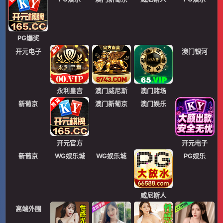
PG爆奖
开元电子
澳门银河
永利皇宫
澳门威尼斯
澳门赌场
新葡京
澳门新葡京
澳门娱乐
开元官方
开元电子
新葡京
WG娱乐城
WG娱乐城
PG娱乐
威尼斯人
高端外围