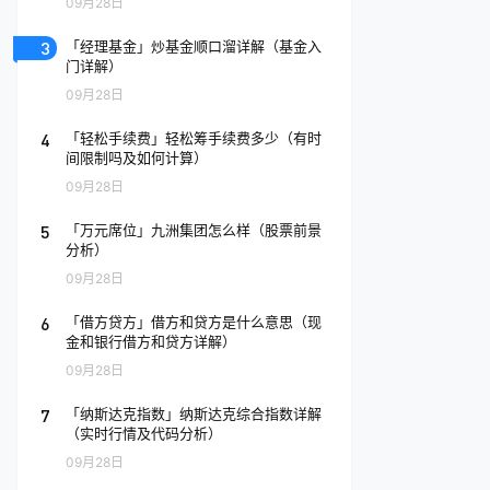
09月28日
3
「经理基金」炒基金顺口溜详解（基金入
门详解）
09月28日
4
「轻松手续费」轻松筹手续费多少（有时
间限制吗及如何计算）
09月28日
5
「万元席位」九洲集团怎么样（股票前景
分析）
09月28日
6
「借方贷方」借方和贷方是什么意思（现
金和银行借方和贷方详解）
09月28日
7
「纳斯达克指数」纳斯达克综合指数详解
（实时行情及代码分析）
09月28日