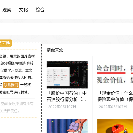
观察
文化
综合
观察
文化
综合
权声明
猜你喜欢
资讯、展示的图片素材
(部分报媒/平媒内容转
，仅供学习交流。本文
或原始著作权人所有。
请
一经核
联系我们
「股价中国石油」中
「现金价值」什
发布账号进行封禁。
石油股行情分析（中
保险现金价值（
空间服务,不拥有所有
石油股价创年内新高
现金价值如何计
2022年05月07日
2022年05月07日
相关法律责任。
意味什么）