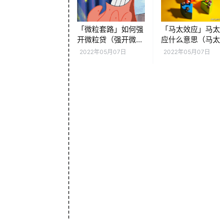
「微粒套路」如何强
「马太效应」马
开微粒贷（强开微粒
应什么意思（马
贷有内部渠道吗）
应对人的启示解
2022年05月07日
2022年05月07日