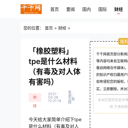
首页
要闻
国内
国际
财经
首页
要闻
国内
国际
财经
您的位置：
首页
>
财经
>
版
「橡胶塑料」
千千网首页部分新闻
tpe是什么材料
等内容均来自互联网
载自网络合作媒体)
（有毒及对人体
的知识产权归属用户
有害吗）
如有侵犯您的版权，
实，立即删除。并对
来
2021-
源：
财
09-28
互联
本站仅提供信息存储
10:21:18
网
经
权,不承担
今天给大家简单介绍下tpe
是什么材料（有毒及对人