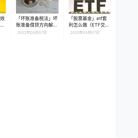
太效
「坏账准备税法」坏
「股票基金」etf套
太效
账准备借贷方向解析
利怎么做（ETF交易
析）
（为什么税法可不承
机制解析）
2022年05月07日
2022年05月07日
认坏账准备）