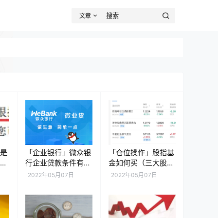
文章
么是
「企业银行」微众银
「仓位操作」股指基
保险
行企业贷款条件有哪
金如何买（三大股指
算）
些（微众银行企业贷
全天震荡调整解析）
2022年05月07日
2022年05月07日
款的7个流程）