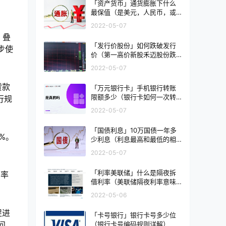
「资产货币」通货膨胀下什么
最保值（是美元，人民币，或
黄金）
2022-05-07
。叠
「发行价股份」如何跌破发行
步使
价（第一高价新股禾迈股份跌
破发行价意味什么）
2022-05-07
贷款
「万元银行卡」手机银行转账
限额多少（银行卡如何一次转
行规
账50万）
2022-05-07
「国债利息」10万国债一年多
%。
少利息（利息最高和最低的相
差多少）
2022-05-07
「利率美联储」什么是隔夜拆
利率
借利率（美联储隔夜利率意味
什么）
2022-05-06
促进
「卡号银行」银行卡号多少位
问
（银行卡号编码规则详解）