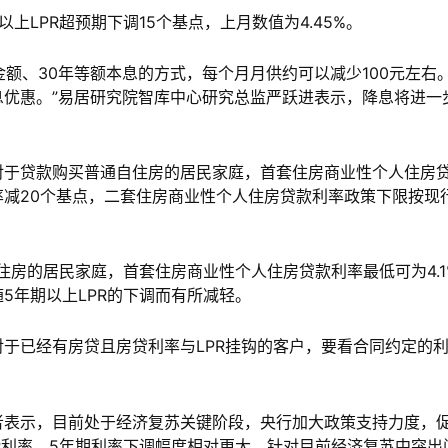
LPR超预期下调15个基点，上月数值为4.45%。
款金额、30年等额本息的方式，每个月月供约可以减少100元左右
优惠。”易居研究院智库中心研究总监严跃进表示，降息将进一
对于贷款购买普通自住房的居民家庭，首套住房商业性个人住房
减20个基点，二套住房商业性个人住房贷款利率政策下限按现
住房的居民家庭，首套住房商业性个人住房贷款利率最低可为4.1
5年期以上LPR的下调而有所减轻。
于已经有房贷且房贷利率与LPR挂钩的客户，要看合同约定的
者表示，目前处于经济复苏关键阶段，央行加大政策支持力度，
R利率，5年期利率下调幅度相对更大，针对目前经济复苏中突出