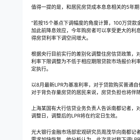
值得一提的是，和居民房贷成本息息相关的5年期以上
“若按15个基点下调幅度的角度计算，100万贷
加此前降息效应，今年购房者可以享受更大的利息
得房贷利率下调空间增大。
根据央行目前实行的差别化调整住房信贷政策，
利率下限调整为不低于相应期限贷款市场报价利率
定执行。
以8月最新LPR为基准利率，对于贷款购买普通自
对于背负存量房贷的居民来说，房贷负担也将伴随
上海某国有大行信贷业务负责人告诉南都记者，对
调整日，调整后的LPR将在约定日生效。
光大银行金融市场部宏观研究员周茂华向南都记
需求加快恢复。他分析认为，此次非对称下调LP