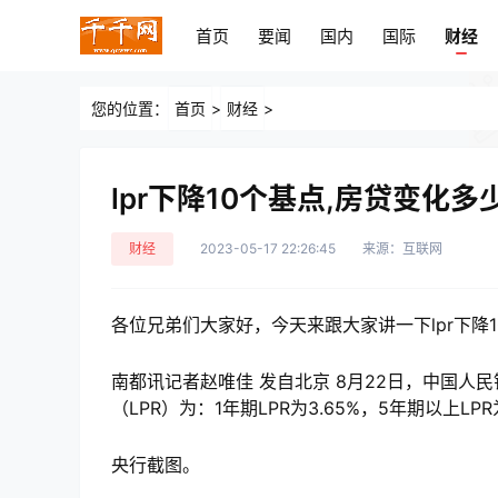
首页
要闻
国内
国际
财经
首页
要闻
国内
国际
财经
您的位置：
首页
>
财经
>
lpr下降10个基点,房贷变化多少
财经
2023-05-17 22:26:45
来源：互联网
各位兄弟们大家好，今天来跟大家讲一下lpr下降1
南都讯记者赵唯佳 发自北京 8月22日，中国
（LPR）为：1年期LPR为3.65%，5年期以上LPR
央行截图。