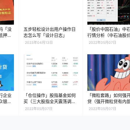
吗「没
五步轻松设计出用户操作日
「股价中国石油」中
抵押贷
志怎么写「设计日志」
行情分析（中石油股
内新高意味什么）
2023年04月13日
2022年05月07日
行企业
「仓位操作」股指基金如何
「微粒套路」如何强
众银行
买（三大股指全天震荡调整
贷（强开微粒贷有内
）
解析）
吗）
2022年05月07日
2022年05月07日