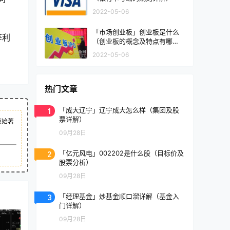
2022-05-06
「市场创业板」创业板是什么
等利
（创业板的概念及特点有哪
些）
2022-05-06
热门文章
1
「成大辽宁」辽宁成大怎么样（集团及股
票详解）
原始著
09月28日
2
「亿元风电」002202是什么股（目标价及
股票分析）
09月28日
3
「经理基金」炒基金顺口溜详解（基金入
门详解）
09月28日