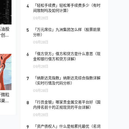
4
「轻松手续费」轻松筹手续费多少（有时
间限制吗及如何计算）
09月28日
石油股
5
「万元席位」九洲集团怎么样（股票前景
分析）
价创年
09月28日
6
「借方贷方」借方和贷方是什么意思（现
金和银行借方和贷方详解）
09月28日
7
「纳斯达克指数」纳斯达克综合指数详解
（实时行情及代码分析）
09月28日
开微粒
部渠道
8
「行员金银」哪家贵金属交易平台好（国
内排名前十的正规现货的平台详解）
09月28日
9
「资产债权人」什么是帕累托最优（名词