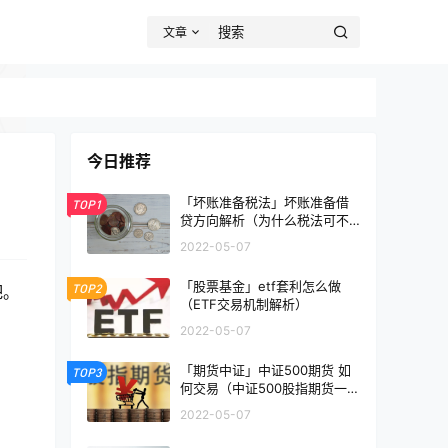
文章
今日推荐
「坏账准备税法」坏账准备借
TOP1
贷方向解析（为什么税法可不
承认坏账准备）
2022-05-07
「股票基金」etf套利怎么做
TOP2
吧。
（ETF交易机制解析）
2022-05-07
「期货中证」中证500期货 如
TOP3
何交易（中证500股指期货一手
多少钱）
2022-05-07