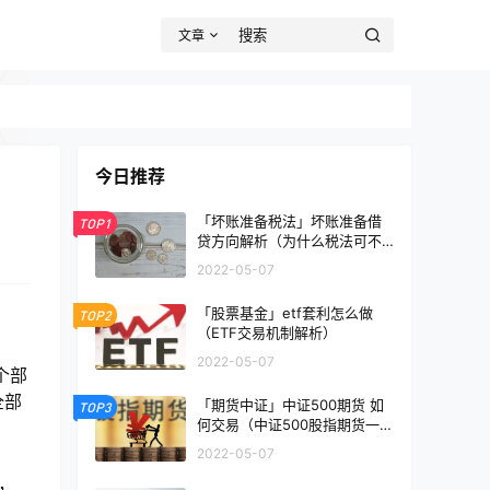
文章
今日推荐
「坏账准备税法」坏账准备借
TOP1
贷方向解析（为什么税法可不
承认坏账准备）
2022-05-07
「股票基金」etf套利怎么做
TOP2
。
（ETF交易机制解析）
2022-05-07
个部
全部
「期货中证」中证500期货 如
TOP3
何交易（中证500股指期货一手
多少钱）
2022-05-07
，