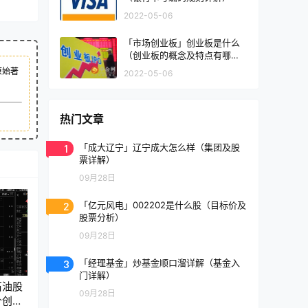
2022-05-06
「市场创业板」创业板是什么
（创业板的概念及特点有哪
些）
原始著
2022-05-06
热门文章
1
「成大辽宁」辽宁成大怎么样（集团及股
票详解）
09月28日
2
「亿元风电」002202是什么股（目标价及
股票分析）
09月28日
3
「经理基金」炒基金顺口溜详解（基金入
门详解）
石油股
09月28日
价创年