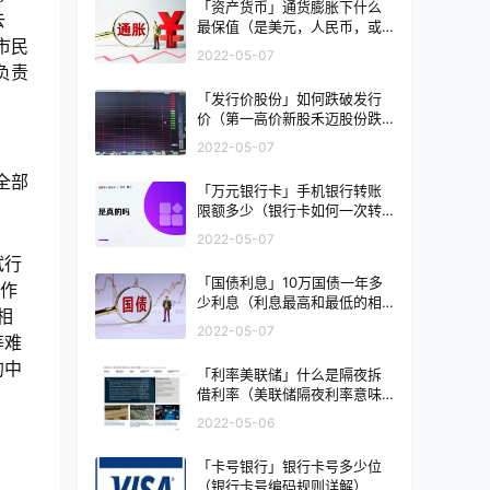
「资产货币」通货膨胀下什么
去
最保值（是美元，人民币，或
市民
黄金）
2022-05-07
负责
「发行价股份」如何跌破发行
价（第一高价新股禾迈股份跌
破发行价意味什么）
2022-05-07
全部
「万元银行卡」手机银行转账
限额多少（银行卡如何一次转
账50万）
2022-05-07
试行
「国债利息」10万国债一年多
合作
少利息（利息最高和最低的相
相
差多少）
2022-05-07
等难
的中
「利率美联储」什么是隔夜拆
借利率（美联储隔夜利率意味
什么）
2022-05-06
「卡号银行」银行卡号多少位
（银行卡号编码规则详解）