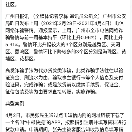
社区。
广州日报讯 （全媒体记者李栋 通讯员公新文）广州市公安
局昨日发布上周（2021年3月29日-2021年4月4日）电信
网络诈骗警情。通报显示，上周，广州市全市电信网络诈
骗警情与前一周基本持平（环比上升0.96%），同比上升
5.91%。警情环比升幅较大的3个区分别是越秀区、天河
区、荔湾区，警情环比下降较多的3个区分别是海珠区、黄
埔区、花都区。
高发诈骗手法为代办贷款类诈骗，此类诈骗手法往往以验
证资金、刷流水为由，骗取事主银行卡等个人信息及支付
验证码，完成诈骗；或是放贷前以缴纳手续费、保证金、
征信包装费等为由要求直接转账，实施诈骗。
典型案例
4月2日，市民张先生通过点击短信内附的网址链接下载了
一个名叫“中邮快捷”的APP，按照指引注册并填写资料进行
贷款申请。申请期间，张先生被客服告知收款信息填写错