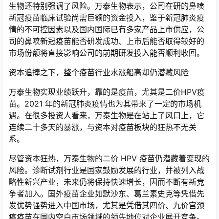
生物还特别强调了风险。万泰生物表示，公司在研的鼻喷
新冠疫苗临床试验尚需巨额的资金投入，鉴于新冠肺炎疫
情的不可控因素以及国内国际已有多家产品上市供应，公
司的鼻喷新冠疫苗能否研发成功、上市后能否取得较好的
市场份额将直接影响公司的前期研发投入能否顺利收回。
资本追捧之下，整个疫苗行业水涨船高却仍潜藏风险
万泰生物实现业绩跃升，靠的是疫苗，尤其是二价HPV疫
苗。2021 年的新冠肺炎疫情也为其带来了一定的市场机
遇。在很多投资人看来，万泰生物是在站上了风口上，它
连续二十多天的暴涨，与资本对疫苗板块的狂热不无关
系。
尽管资本狂热，万泰生物的二价 HPV 疫苗仍潜藏着变现的
风险。诊断试剂行业是国家鼓励发展的行业，并被列入战
略性新兴产业，未来仍将保持快速增长，因而不断有新竞
争者加入。国外疫苗企业如默沙东、葛兰素史克等凭借先
发优势强势进入中国市场，尤其是凭借其四价、九价宫颈
癌疫苗在国内空白市场领域的领先地位对企业展开竞争。