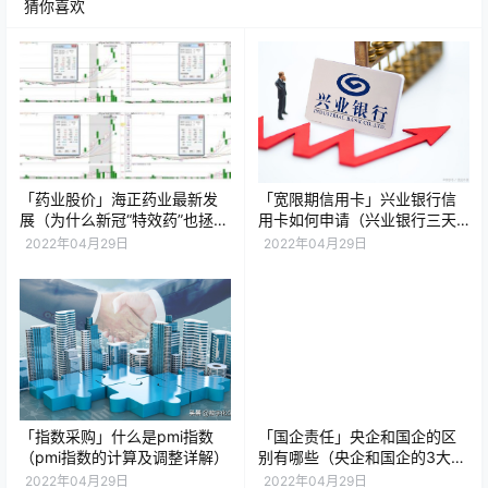
猜你喜欢
「药业股价」海正药业最新发
「宽限期信用卡」兴业银行信
展（为什么新冠“特效药”也拯救
用卡如何申请（兴业银行三天
不了海正药业的股价）
宽限期怎么算）
2022年04月29日
2022年04月29日
「指数采购」什么是pmi指数
「国企责任」央企和国企的区
（pmi指数的计算及调整详解）
别有哪些（央企和国企的3大区
别）
2022年04月29日
2022年04月29日