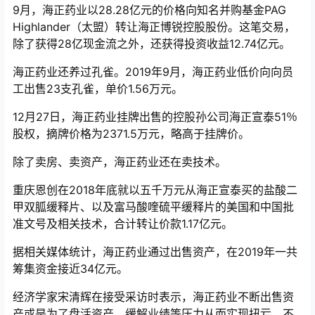
9月，海正药业以28.28亿元的价格向知名并购基金PAG
Highlander（太盟）转让海正博锐控股股份。这笔交易，
除了获得28亿现金流之外，还获得投资收益12.74亿元。
海正药业还养过孔雀。2019年9月，海正药业低价向向员
工出售23支孔雀，单价1.56万元。
12月27日，海正药业挂牌出售的控股孙公司海正宣泰51％
股权，摘牌价格为2371.5万元，略高于挂牌价。
除了卖房、卖资产，海正药业还在卖技术。
重庆恩创在2018年底就以五千万元从海正宣泰买的盐酸二
甲双胍缓释片、以及富马酸喹硫平缓释片的美国和中国批
准文号及相关技术，合计转让价款1.17亿元。
据相关媒体统计，海正药业通过出售资产，在2019年一共
筹集资金接近34亿元。
经济学家宋清辉在接受采访时表示，海正药业不断出售资
产或是为了盘活资产、缓解业绩等压力从而实现扭亏。不