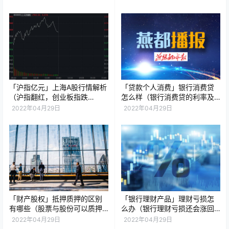
「沪指亿元」上海A股行情解析
「贷款个人消费」银行消费贷
（沪指翻红，创业板指跌
怎么样（银行消费贷的利率及
1.42%）
陷阱详解）
2022年04月29日
2022年04月29日
「财产股权」抵押质押的区别
「银行理财产品」理财亏损怎
有哪些（股票与股份可以质押
么办（银行理财亏损还会涨回
吗）
来吗）
2022年04月29日
2022年04月29日