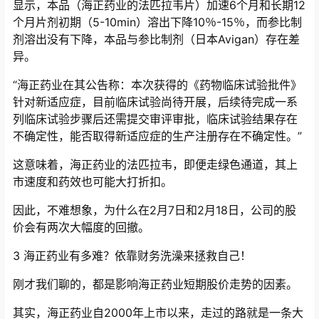
显示，本品（海正药业的法匹拉韦片）加速6个月和长期12
个月片剂初期（5-10min）溶出下降10％-15％，而参比制
剂溶出没有下降，本品与参比制剂（日本Avigan）存在差
异。
“海正药业在其公告称：本次获得的《药物临床试验批件》
针对新适应症，目前临床试验尚待开展，后续待完成一系
列临床试验步骤后还需提交审评审批，临床试验结果存在
不确定性，能否取得新适应症的生产注册存在不确定性。”
这意味着，海正药业的法匹拉韦，即便走绿色通道，其上
市速度和药效也可能大打折扣。
因此，不难想象，为什么在2月7日和2月18日，公司的股
价会有两次大幅度的回撤。
3 海正药业有多难？依靠财务洗澡来拯救自己！
刚才我们聊的，都是影响海正药业短期股价走势的因素。
其实，海正药业自2000年上市以来，走过的路就是一条大