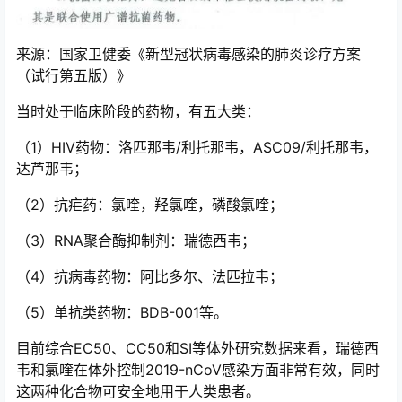
来源：国家卫健委《新型冠状病毒感染的肺炎诊疗方案
（试行第五版）》
当时处于临床阶段的药物，有五大类：
（1）HIV药物：洛匹那韦/利托那韦，ASC09/利托那韦，
达芦那韦；
（2）抗疟药：氯喹，羟氯喹，磷酸氯喹；
（3）RNA聚合酶抑制剂：瑞德西韦；
（4）抗病毒药物：阿比多尔、法匹拉韦；
（5）单抗类药物：BDB-001等。
目前综合EC50、CC50和SI等体外研究数据来看，瑞德西
韦和氯喹在体外控制2019-nCoV感染方面非常有效，同时
这两种化合物可安全地用于人类患者。