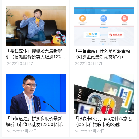
「搜狐媒体」搜狐股票最新解
「平台金融」什么是可溯金融
析（搜狐股价逆势大涨逾12%详
（可溯金融最新动态解析）
解）
2022年04月27日
2022年04月27日
「市值这是」拼多多股价最新
「银联卡区别」jcb是什么意思
解析（市值已蒸发12300亿详
（jcb卡和银联卡的区别）
解）
2022年04月27日
2022年04月27日