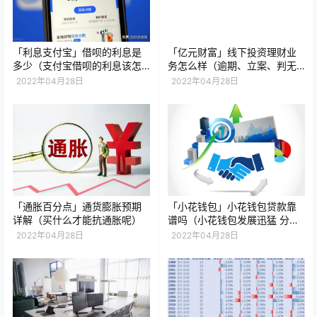
「利息支付宝」借呗的利息是
「亿元财富」线下投资理财业
多少（支付宝借呗的利息该怎
务怎么样（逾期、立案、判无
么算）
期，线下理财走势预测）
2022年04月28日
2022年04月28日
「通胀百分点」通货膨胀预期
「小花钱包」小花钱包贷款靠
详解（买什么才能抗通胀呢）
谱吗（小花钱包发展迅猛 分
析）
2022年04月28日
2022年04月28日