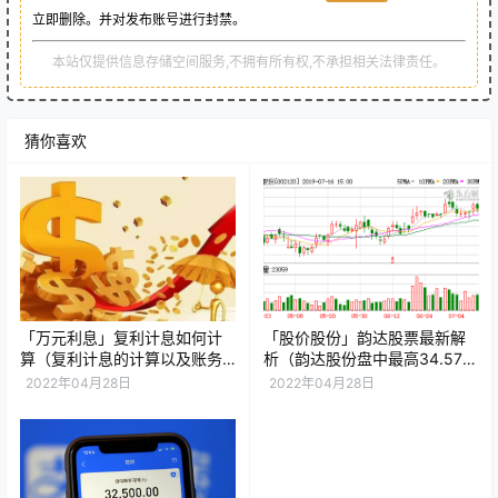
立即删除。并对发布账号进行封禁。
本站仅提供信息存储空间服务,不拥有所有权,不承担相关法律责任。
猜你喜欢
「万元利息」复利计息如何计
「股价股份」韵达股票最新解
算（复利计息的计算以及账务
析（韵达股份盘中最高34.57元
处理详解）
详解）
2022年04月28日
2022年04月28日