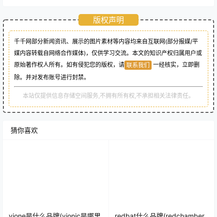
版权声明
千千网部分新闻资讯、展示的图片素材等内容均来自互联网(部分报媒/平
媒内容转载自网络合作媒体)，仅供学习交流。本文的知识产权归属用户或
原始著作权人所有。如有侵犯您的版权，请
一经核实，立即删
联系我们
除。并对发布账号进行封禁。
本站仅提供信息存储空间服务,不拥有所有权,不承担相关法律责任。
猜你喜欢
vione是什么品牌(vionic是哪里
redbat什么品牌(redchamber